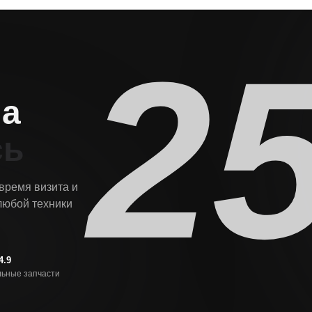
2
на
сь
 время визита и
любой техники
4.9
ьные запчасти