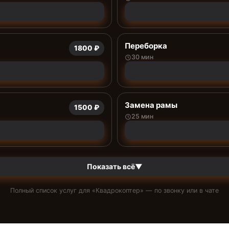
Переборка
1800 ₽
30 мин
Замена рамы
1500 ₽
25 мин
Показать всё
▼
Полный список услуг для «
Квадрокоптер
» — по звонку или в чате