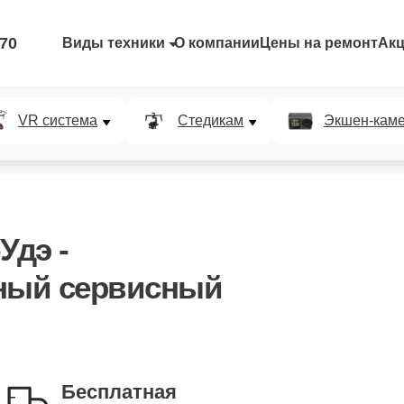
-70
Виды техники
О компании
Цены на ремонт
Ак
VR система
Стедикам
Экшен-кам
Удэ -
ный сервисный
Бесплатная